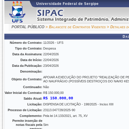
Universidade Federal de Sergipe
PORTAL PÚBLICO
> Balancete de Contratos Vigentes
> Detalhes d
Da
Número do Contrato:
11/2026 - UFS
Tipo do Contrato:
Despesa
Data da Assinatura:
22/04/2026
Data de Início:
22/04/2026
Data da Publicação:
23/04/2026
Denominação:
APOIAR A EXECUÇÃO DO PROJETO "REALIZAÇÃO DE 
Objeto do Contrato:
AO NAUFRÁGIO (POSSÍVEIS DESTROÇOS DO NAVIO KES
Continuado:
Não
Valor Inicial do Contrato:
R$ 150.000,00
R$ 150.000,00
Saldo Atual:
Licitação:
DISPENSA DE LICITAÇÃO - 198/2025 - Inciso XIII
Processo de Licitação:
23113.047728/2025-90
Complemento:
Pela lei 14.133/2021, art. 75, XV
Permite inserção de
notas fiscais pela
Sim
gestora: