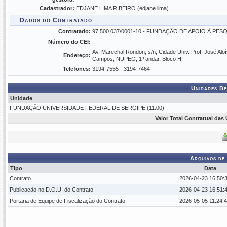
Cadastrador:
EDJANE LIMA RIBEIRO (edjane.lima)
Dados do Contratado
Contratado:
97.500.037/0001-10 - FUNDAÇÃO DE APOIO À PES
Número do CEI:
-
Av. Marechal Rondon, s/n, Cidade Univ. Prof. José Aloí
Endereço:
Campos, NUPEG, 1º andar, Bloco H
Telefones:
3194-7555 - 3194-7464
Unidades Be
Unidade
FUNDAÇÃO UNIVERSIDADE FEDERAL DE SERGIPE (11.00)
Valor Total Contratual das
Arquivos de
Tipo
Data
Contrato
2026-04-23 16:50:
Publicação no D.O.U. do Contrato
2026-04-23 16:51:
Portaria de Equipe de Fiscalização do Contrato
2026-05-05 11:24: