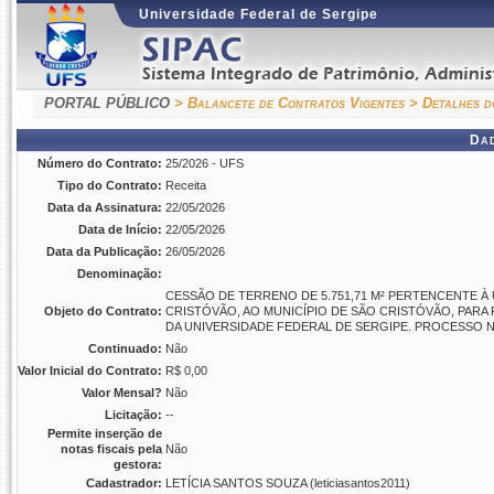
Universidade Federal de Sergipe
PORTAL PÚBLICO
> Balancete de Contratos Vigentes
> Detalhes d
Da
Número do Contrato:
25/2026 - UFS
Tipo do Contrato:
Receita
Data da Assinatura:
22/05/2026
Data de Início:
22/05/2026
Data da Publicação:
26/05/2026
Denominação:
CESSÃO DE TERRENO DE 5.751,71 M² PERTENCENTE À
Objeto do Contrato:
CRISTÓVÃO, AO MUNICÍPIO DE SÃO CRISTÓVÃO, PARA
DA UNIVERSIDADE FEDERAL DE SERGIPE. PROCESSO Nº 
Continuado:
Não
Valor Inicial do Contrato:
R$ 0,00
Valor Mensal?
Não
Licitação:
--
Permite inserção de
notas fiscais pela
Não
gestora:
Cadastrador:
LETÍCIA SANTOS SOUZA (leticiasantos2011)