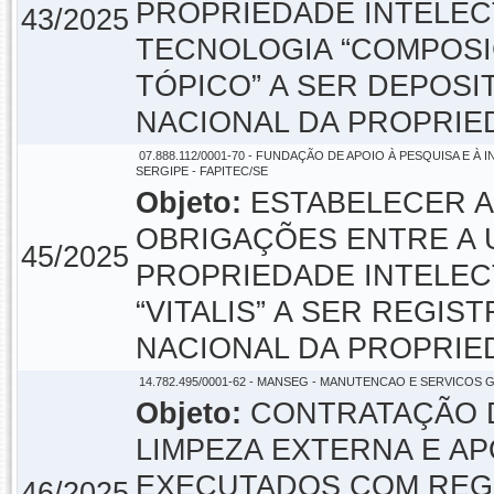
PROPRIEDADE INTELECT
43/2025
TECNOLOGIA “COMPOS
TÓPICO” A SER DEPOSI
NACIONAL DA PROPRIED
07.888.112/0001-70 - FUNDAÇÃO DE APOIO À PESQUISA E 
SERGIPE - FAPITEC/SE
Objeto:
ESTABELECER A
OBRIGAÇÕES ENTRE A U
45/2025
PROPRIEDADE INTELECT
“VITALIS” A SER REGIS
NACIONAL DA PROPRIED
14.782.495/0001-62 - MANSEG - MANUTENCAO E SERVICOS G
Objeto:
CONTRATAÇÃO D
LIMPEZA EXTERNA E AP
EXECUTADOS COM REGI
46/2025