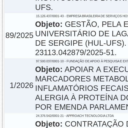
UFS.
15.126.437/0001-43 - EMPRESA BRASILEIRA DE SERVIÇOS H
Objeto:
GESTÃO, PELA E
UNIVERSITÁRIO DE LA
89/2025
DE SERGIPE (HUL-UFS)
23113.042879/2025-51.
97.500.037/0001-10 - FUNDAÇÃO DE APOIO À PESQUISA E E
Objeto:
APOIAR A EXEC
MARCADORES METABOL
1/2026
INFLAMATÓRIOS FECAI
ALERGIA À PROTEÍNA D
POR EMENDA PARLAMENT
24.376.542/0001-21 - APPROACH TECNOLOGIA LTDA
Objeto:
CONTRATAÇÃO D