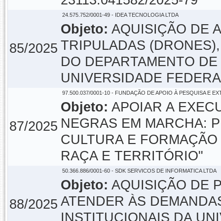
23113.041582/2025-79
24.575.752/0001-49 - IDEA TECNOLOGIA LTDA
Objeto:
AQUISIÇÃO DE 
TRIPULADAS (DRONES)
85/2025
DO DEPARTAMENTO DE 
UNIVERSIDADE FEDERAL
97.500.037/0001-10 - FUNDAÇÃO DE APOIO À PESQUISA E E
Objeto:
APOIAR A EXEC
NEGRAS EM MARCHA: 
87/2025
CULTURA E FORMAÇÃO 
RAÇA E TERRITÓRIO"
50.366.886/0001-60 - SDK SERVICOS DE INFORMATICA LTDA
Objeto:
AQUISIÇÃO DE P
ATENDER ÀS DEMANDAS
88/2025
INSTITUCIONAIS DA UN