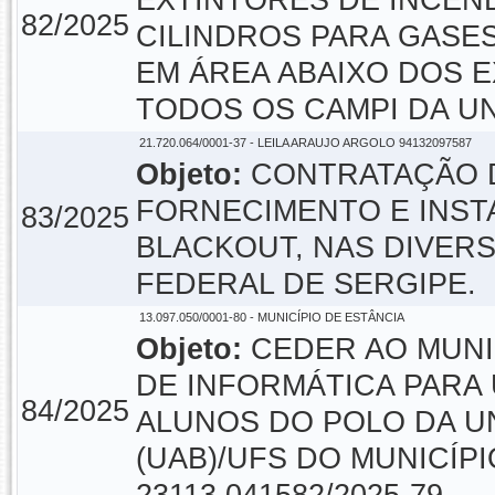
EXTINTORES DE INCÊND
82/2025
CILINDROS PARA GASES
EM ÁREA ABAIXO DOS 
TODOS OS CAMPI DA U
21.720.064/0001-37 - LEILA ARAUJO ARGOLO 94132097587
Objeto:
CONTRATAÇÃO D
FORNECIMENTO E INSTA
83/2025
BLACKOUT, NAS DIVER
FEDERAL DE SERGIPE.
13.097.050/0001-80 - MUNICÍPIO DE ESTÂNCIA
Objeto:
CEDER AO MUNI
DE INFORMÁTICA PARA
84/2025
ALUNOS DO POLO DA U
(UAB)/UFS DO MUNICÍP