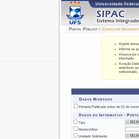
Universidade Federal
Portal Público
> Consultar Informati
A partir dest
Informe os p
A busca por a
informado.
A seção Dados
anteriores a
selecionado,
Dados Migrados
Portaria Publicada antes de 01 de nov
Dados do Informativo - Port
Tipo:
Número/Ano:
Unidade Solicitante: