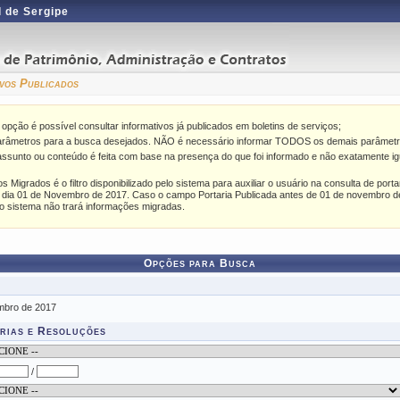
 de Sergipe
vos Publicados
a opção é possível consultar informativos já publicados em boletins de serviços;
arâmetros para a busca desejados. NÃO é necessário informar TODOS os demais parâmetr
ssunto ou conteúdo é feita com base na presença do que foi informado e não exatamente igu
 Migrados é o filtro disponibilizado pelo sistema para auxiliar o usuário na consulta de porta
o dia 01 de Novembro de 2017. Caso o campo Portaria Publicada antes de 01 de novembro d
 o sistema não trará informações migradas.
Opções para Busca
embro de 2017
arias e Resoluções
/