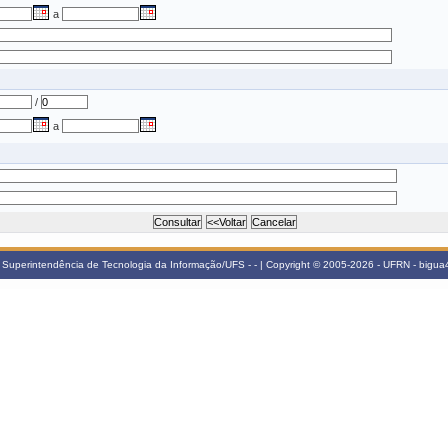
a
/
a
 Superintendência de Tecnologia da Informação/UFS - - | Copyright © 2005-2026 - UFRN - bigua